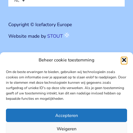
NL
Copyright © Icefactory Europe
Website made by
STOUT
Beheer cookie toestemming
Icefactory Europe
Om de beste ervaringen te bieden, gebruiken wij technologieën zoals
cookies om informatie over je apparaat op te slaan en/of te raadplegen. Door
Lilsedijk 22 - 2340 Beerse
in te stemmen met deze technologieën kunnen wij gegevens zoals
surfgedrag of unieke ID's op deze site verwerken. Als je geen toestemming
geeft of uw toestemming intrekt, kan dit een nadelige invloed hebben op
+32 3 651 44 06
bepaalde functies en mogelijkheden.
info@icefactory-europe.com
Accepteren
offerte aanvragen
Weigeren